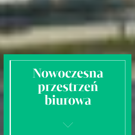
Nowoczesna
przestrzeń
biurowa